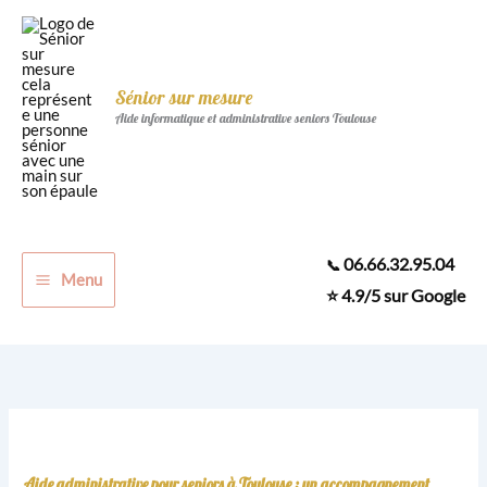
Aller
au
contenu
Sénior sur mesure
Aide informatique et administrative seniors Toulouse
06.66.32.95.04
📞
Menu
⭐ 4.9/5 sur Google
Accueil
»
Blog
»
Aide administrative pour seniors à Toulouse :
un accompagnement local, humain et sur mesure
Aide administrative pour seniors à Toulouse : un accompagnement