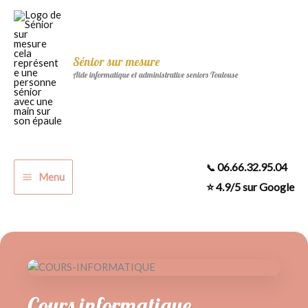
Aller
au
contenu
Sénior sur mesure
Aide informatique et administrative seniors Toulouse
06.66.32.95.04
📞
Menu
⭐ 4.9/5 sur Google
Accueil
»
Aide informatique senior Toulouse & environs
Cours informatique