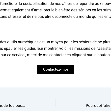
d’améliorer la sociabilisation de nos aînés, de répondre aux no
 permet également d’améliorer le bien-être des séniors en les sti
ans stresser et de ne pas être déconnecté du monde qui les ent
on des outils numériques est un moyen pour les séniors de ne plus 
es épauler, les guider, leur montrer, voici les missions de l’assis
ur ce service , merci de me contacter en cliquant sur le bouton 
Contactez-moi
Quelles activités pratiquer dans les environs de Toulouse : Balma, Quint Fonsegrives, Saint-Orens…