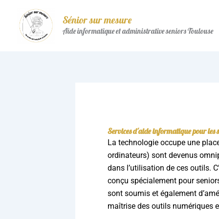
Aller
au
Sénior sur mesure
contenu
Aide informatique et administrative seniors Toulouse
Accueil
»
Blog
»
Services d’aide infor
Services d'aide informatique pour les 
La technologie occupe une place 
ordinateurs) sont devenus omnipr
dans l’utilisation de ces outils.
conçu spécialement pour seniors.
sont soumis et également d’amél
maîtrise des outils numériques e